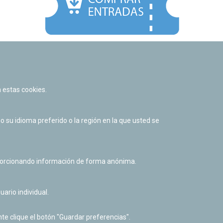
Facebook
Twitter
Youtube
Flickr
Instagr
 estas cookies.
Política de privacidad y Aviso legal
Política de cookies
su idioma preferido o la región en la que usted se
Derecho de acceso a información pública
Accesibilidad
oporcionando información de forma anónima.
uario individual.
te clique el botón "Guardar preferencias".