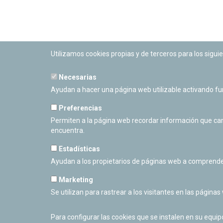
Utilizamos cookies propias y de terceros para los siguie
Necesarias
PLANETARIO DE PAMPLONA
Ayudan a hacer una página web utilizable activando f
Calle Sancho RamÃ­rez, s/n
31008 Pamplona, Navarra
Preferencias
Cerrado Temporalmente
Permiten a la página web recordar información que camb
encuentra.
Estadísticas
Ayudan a los propietarios de páginas web a comprende
Marketing
Se utilizan para rastrear a los visitantes en las páginas
Para configurar las cookies que se instalen en su equi