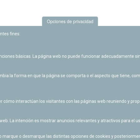
Opciones de privacidad
ntes fines:
unciones básicas. La página web no puede funcionar adecuadamente sin
Las actividades de divulgación y educación científica de Planetario
de Pamplona cuentan con el impulso de la Fundación "la Caixa".
ia la forma en que la página se comporta o el aspecto que tiene, como 
r cómo interactúan los visitantes con las páginas web reuniendo y pr
 web. La intención es mostrar anuncios relevantes y atractivos para el us
po marque o desmarque las distintas opciones de cookies y posteriormen