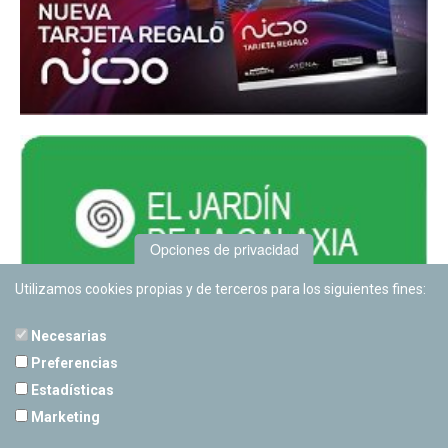
Opciones de privacidad
Utilizamos cookies propias y de terceros para los siguientes fines:
Necesarias
Preferencias
Estadísticas
PLANETARIO DE PAMPLONA
Marketing
Calle Sancho RamÃ­rez, s/n
31008 Pamplona, Navarra