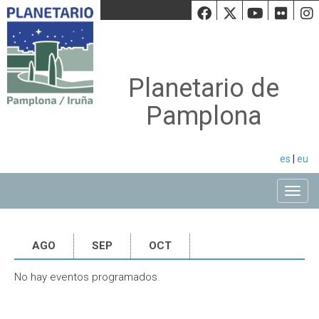
Facebook
Twiiter
Youtu
Fli
Planetario de
Pamplona
es
|
eu
Toggle
AGO
SEP
OCT
No hay eventos programados.