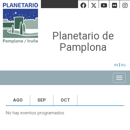
Facebook
Twiiter
Youtu
Fli
Planetario de
Pamplona
es
|
eu
Toggle
AGO
SEP
OCT
No hay eventos programados.