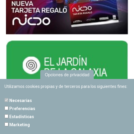
Opciones de privacidad
Utilizamos cookies propias y de terceros para los siguientes fines:
Necesarias
Preferencias
Estadísticas
PLANETARIO DE PAMPLONA
Marketing
Calle Sancho RamÃ­rez, s/n
31008 Pamplona, Navarra