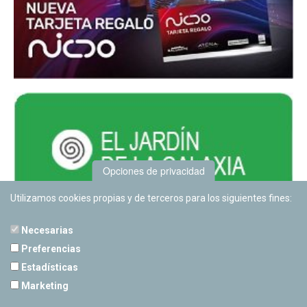
Opciones de privacidad
Utilizamos cookies propias y de terceros para los siguientes fines:
Necesarias
Preferencias
Estadísticas
PLANETARIO DE PAMPLONA
Marketing
Calle Sancho RamÃ­rez, s/n
31008 Pamplona, Navarra