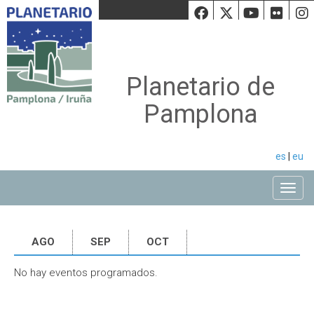
Facebook
Twiiter
Youtu
Fli
Planetario de
Pamplona
es
|
eu
Toggle
AGO
SEP
OCT
No hay eventos programados.