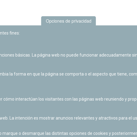
Opciones de privacidad
ntes fines:
unciones básicas. La página web no puede funcionar adecuadamente sin
Las actividades de divulgación y educación científica de Planetario
de Pamplona cuentan con el impulso de la Fundación "la Caixa".
ia la forma en que la página se comporta o el aspecto que tiene, como 
r cómo interactúan los visitantes con las páginas web reuniendo y pr
 web. La intención es mostrar anuncios relevantes y atractivos para el us
po marque o desmarque las distintas opciones de cookies y posteriormen