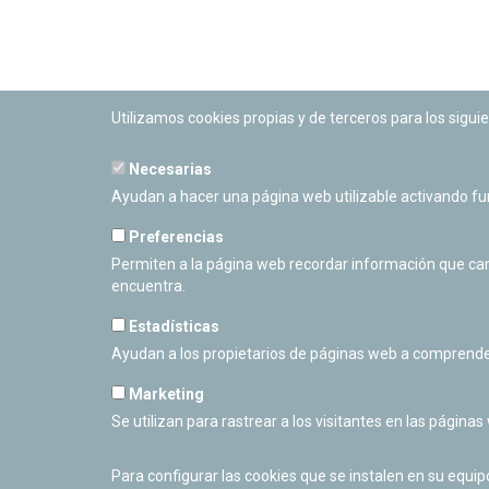
Utilizamos cookies propias y de terceros para los siguie
Necesarias
PLANETARIO DE PAMPLONA
Ayudan a hacer una página web utilizable activando f
Calle Sancho RamÃ­rez, s/n
31008 Pamplona, Navarra
Preferencias
Cerrado Temporalmente
Permiten a la página web recordar información que camb
encuentra.
Estadísticas
Ayudan a los propietarios de páginas web a comprende
Marketing
Se utilizan para rastrear a los visitantes en las páginas
Para configurar las cookies que se instalen en su equi