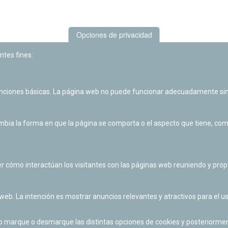
Opciones de privacidad
ntes fines:
unciones básicas. La página web no puede funcionar adecuadamente sin
Las actividades de divulgación y educación científica de Planetario
de Pamplona cuentan con el impulso de la Fundación "la Caixa".
ia la forma en que la página se comporta o el aspecto que tiene, como 
r cómo interactúan los visitantes con las páginas web reuniendo y pr
 web. La intención es mostrar anuncios relevantes y atractivos para el us
po marque o desmarque las distintas opciones de cookies y posteriormen