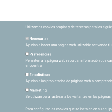
Utilizamos cookies propias y de terceros para los siguie
Necesarias
PLANETARIO DE PAMPLONA
Ayudan a hacer una página web utilizable activando f
Calle Sancho RamÃ­rez, s/n
31008 Pamplona, Navarra
Preferencias
Cerrado Temporalmente
Permiten a la página web recordar información que camb
encuentra.
Estadísticas
Ayudan a los propietarios de páginas web a comprende
Marketing
Se utilizan para rastrear a los visitantes en las páginas
Para configurar las cookies que se instalen en su equi