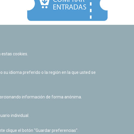
Facebook
Twitter
Youtube
Flickr
Instagr
 estas cookies.
Política de privacidad y Aviso legal
Política de cookies
su idioma preferido o la región en la que usted se
Derecho de acceso a información pública
Accesibilidad
oporcionando información de forma anónima.
uario individual.
te clique el botón "Guardar preferencias".