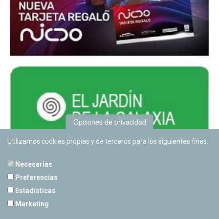
Opciones de privacidad
Utilizamos cookies propias y de terceros para los siguientes fines:
Necesarias
Preferencias
Estadísticas
PLANETARIO DE PAMPLONA
Marketing
Calle Sancho RamÃ­rez, s/n
31008 Pamplona, Navarra