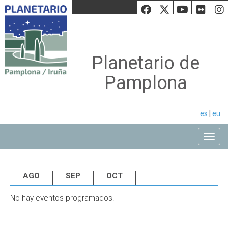
Facebook
Twiiter
Youtu
Fli
Planetario de
Pamplona
es
|
eu
Toggle
AGO
SEP
OCT
No hay eventos programados.