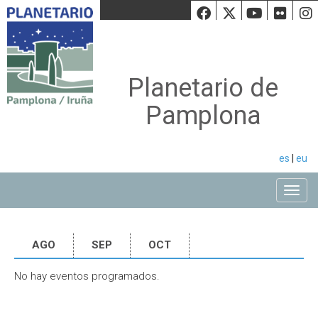
Facebook
Twiiter
Youtu
Fli
Planetario de
Pamplona
es
|
eu
Toggle
AGO
SEP
OCT
No hay eventos programados.