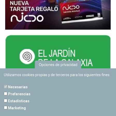
Opciones de privacidad
Utilizamos cookies propias y de terceros para los siguientes fines:
Necesarias
Preferencias
Estadísticas
PLANETARIO DE PAMPLONA
Marketing
Calle Sancho RamÃ­rez, s/n
31008 Pamplona, Navarra