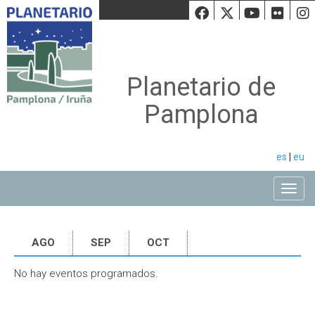
Facebook
Twiiter
Youtu
Fli
Planetario de
Pamplona
es
|
eu
Toggle
AGO
SEP
OCT
No hay eventos programados.