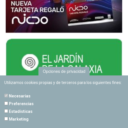
Opciones de privacidad
Utilizamos cookies propias y de terceros para los siguientes fines:
Necesarias
Preferencias
Estadísticas
PLANETARIO DE PAMPLONA
Marketing
Calle Sancho RamÃ­rez, s/n
31008 Pamplona, Navarra