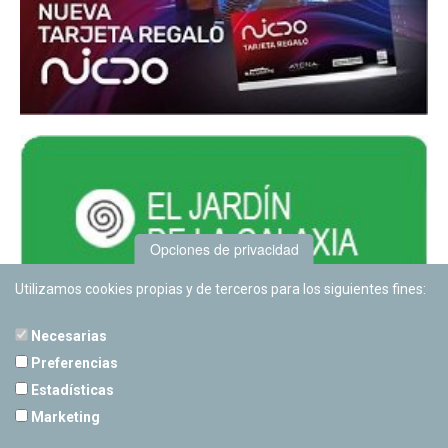
Opciones de privacidad
Utilizamos cookies propias y de terceros para los siguientes fines:
Necesarias
Preferencias
Estadísticas
PLANETARIO DE PAMPLONA
Marketing
Calle Sancho RamÃ­rez, s/n
31008 Pamplona, Navarra