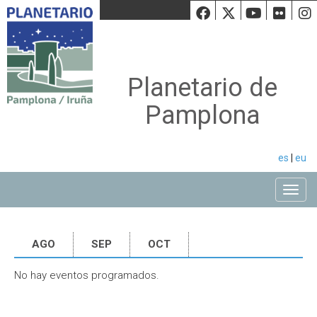
Facebook
Twiiter
Youtu
Fli
Planetario de
Pamplona
es
|
eu
Toggle
AGO
SEP
OCT
No hay eventos programados.