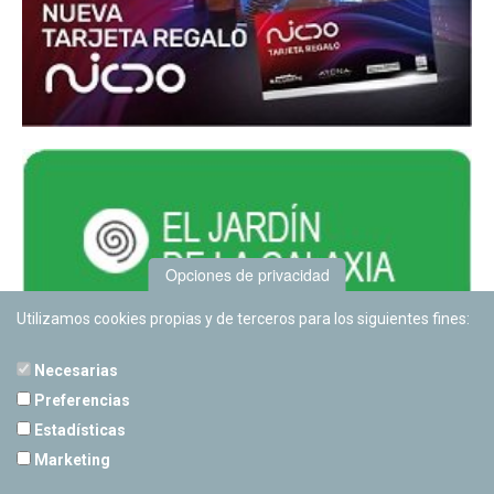
Opciones de privacidad
Utilizamos cookies propias y de terceros para los siguientes fines:
Necesarias
Preferencias
Estadísticas
PLANETARIO DE PAMPLONA
Marketing
Calle Sancho RamÃ­rez, s/n
31008 Pamplona, Navarra