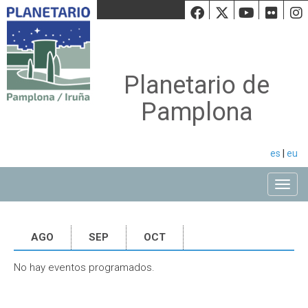
Facebook
Twiiter
Youtu
Fli
Planetario de
Pamplona
es
|
eu
Toggle
AGO
SEP
OCT
No hay eventos programados.