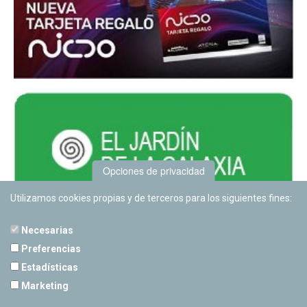
Opciones de privacidad
Utilizamos cookies propias y de terceros para los siguientes fines:
Necesarias
Preferencias
Estadísticas
PLANETARIO DE PAMPLONA
Marketing
Calle Sancho RamÃ­rez, s/n
31008 Pamplona, Navarra