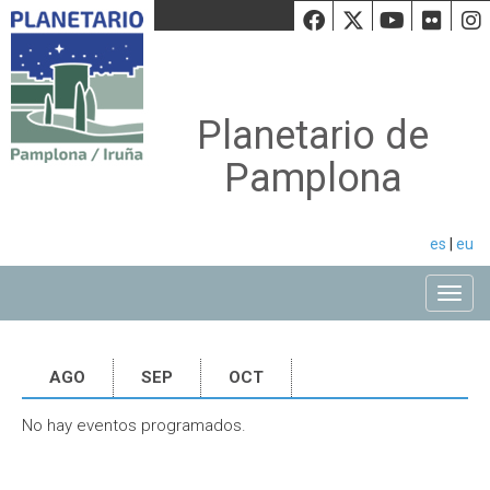
Facebook
Twiiter
Youtu
Fli
Planetario de
Pamplona
es
|
eu
Toggle
AGO
SEP
OCT
No hay eventos programados.