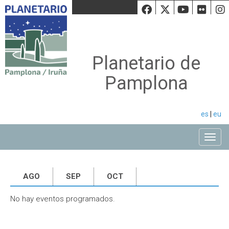
Facebook
Twiiter
Youtu
Fli
Planetario de
Pamplona
es
|
eu
Toggle
AGO
SEP
OCT
No hay eventos programados.