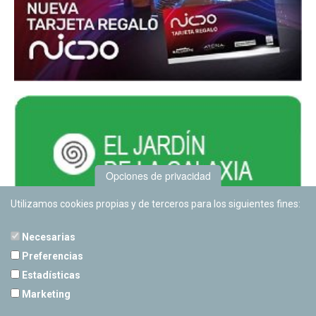
Opciones de privacidad
Utilizamos cookies propias y de terceros para los siguientes fines:
Necesarias
Preferencias
Estadísticas
PLANETARIO DE PAMPLONA
Marketing
Calle Sancho RamÃ­rez, s/n
31008 Pamplona, Navarra