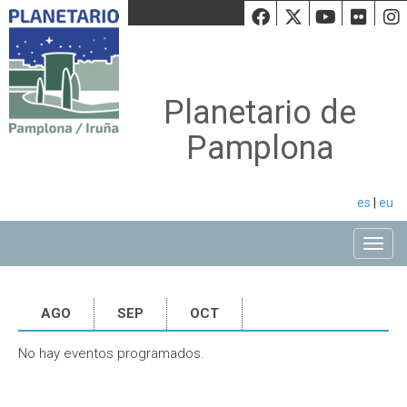
Facebook
Twiiter
Youtu
Fli
Planetario de
Pamplona
es
|
eu
Toggle
AGO
SEP
OCT
No hay eventos programados.