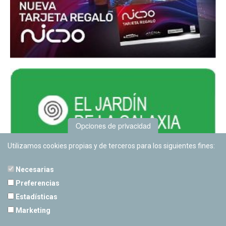
Opciones de privacidad
Utilizamos cookies propias y de terceros para los siguientes fines:
Necesarias
Preferencias
Estadísticas
PLANETARIO DE PAMPLONA
Marketing
Calle Sancho RamÃ­rez, s/n
31008 Pamplona, Navarra