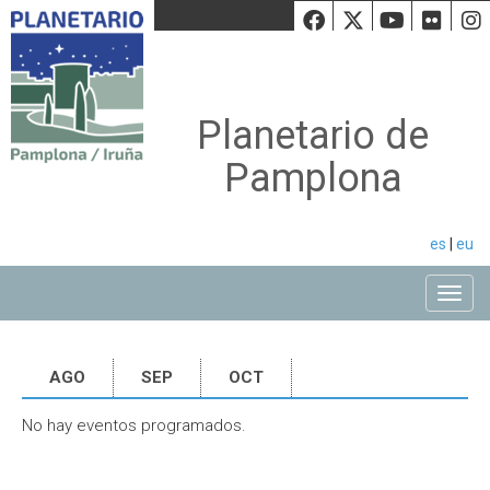
Facebook
Twiiter
Youtu
Fli
Planetario de
Pamplona
es
|
eu
Toggle
AGO
SEP
OCT
No hay eventos programados.