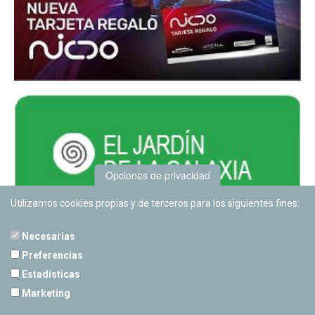
Opciones de privacidad
Utilizamos cookies propias y de terceros para los siguientes fines:
Necesarias
Preferencias
Estadísticas
PLANETARIO DE PAMPLONA
Marketing
Calle Sancho RamÃ­rez, s/n
31008 Pamplona, Navarra