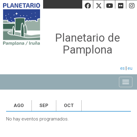
Facebook
Twiiter
Youtu
Fli
Planetario de
Pamplona
es
|
eu
Toggle
AGO
SEP
OCT
No hay eventos programados.