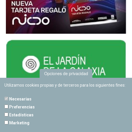
Opciones de privacidad
Utilizamos cookies propias y de terceros para los siguientes fines:
Necesarias
Preferencias
Estadísticas
PLANETARIO DE PAMPLONA
Marketing
Calle Sancho RamÃ­rez, s/n
31008 Pamplona, Navarra