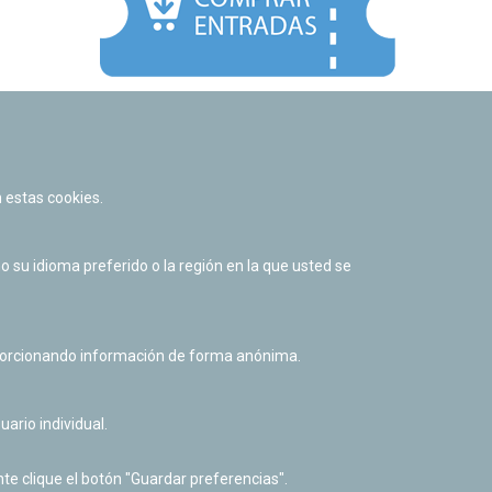
Facebook
Twitter
Youtube
Flickr
Instagr
 estas cookies.
Política de privacidad y Aviso legal
Política de cookies
su idioma preferido o la región en la que usted se
Derecho de acceso a información pública
Accesibilidad
oporcionando información de forma anónima.
uario individual.
te clique el botón "Guardar preferencias".