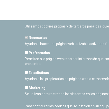
Utilizamos cookies propias y de terceros para los siguie
Necesarias
PLANETARIO DE PAMPLONA
Ayudan a hacer una página web utilizable activando f
Calle Sancho RamÃ­rez, s/n
31008 Pamplona, Navarra
Preferencias
Cerrado Temporalmente
Permiten a la página web recordar información que camb
encuentra.
Estadísticas
Ayudan a los propietarios de páginas web a comprende
Marketing
Se utilizan para rastrear a los visitantes en las páginas
Para configurar las cookies que se instalen en su equi