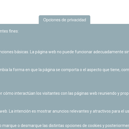
Opciones de privacidad
ntes fines:
unciones básicas. La página web no puede funcionar adecuadamente sin
Las actividades de divulgación y educación científica de Planetario
de Pamplona cuentan con el impulso de la Fundación "la Caixa".
ia la forma en que la página se comporta o el aspecto que tiene, como 
r cómo interactúan los visitantes con las páginas web reuniendo y pr
 web. La intención es mostrar anuncios relevantes y atractivos para el us
po marque o desmarque las distintas opciones de cookies y posteriormen