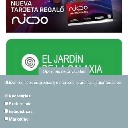
Opciones de privacidad
Utilizamos cookies propias y de terceros para los siguientes fines:
Necesarias
Preferencias
Estadísticas
PLANETARIO DE PAMPLONA
Marketing
Calle Sancho RamÃ­rez, s/n
31008 Pamplona, Navarra