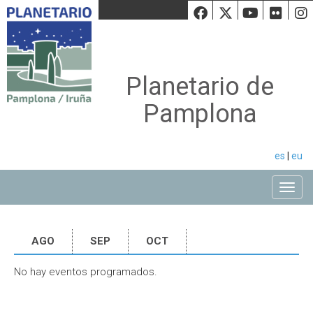
Facebook
Twiiter
Youtu
Fli
Planetario de
Pamplona
es
|
eu
Toggle
AGO
SEP
OCT
No hay eventos programados.