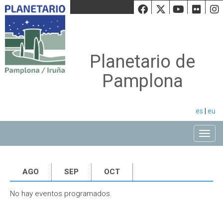
Facebook
Twiiter
Youtu
Fli
Planetario de
Pamplona
es
|
eu
Toggle
AGO
SEP
OCT
No hay eventos programados.