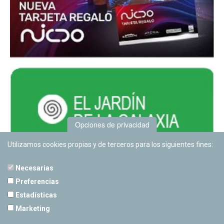
Opciones de privacidad
Utilizamos cookies propias y de terceros para los siguientes fines:
Necesarias
Preferencias
Estadísticas
PLANETARIO DE PAMPLONA
Marketing
Calle Sancho RamÃ­rez, s/n
31008 Pamplona, Navarra