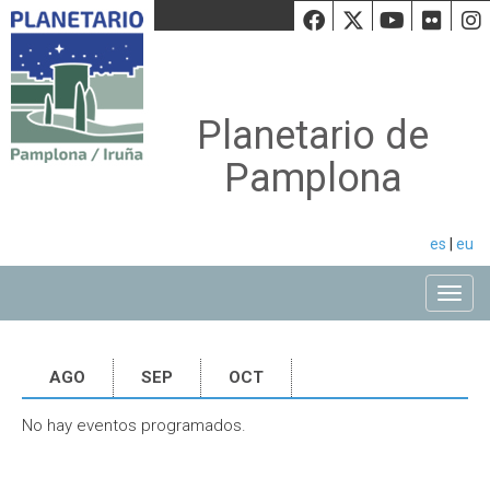
Facebook
Twiiter
Youtu
Fli
Planetario de
Pamplona
es
|
eu
Toggle
AGO
SEP
OCT
No hay eventos programados.