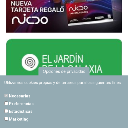
Opciones de privacidad
Utilizamos cookies propias y de terceros para los siguientes fines:
Necesarias
Preferencias
Estadísticas
PLANETARIO DE PAMPLONA
Marketing
Calle Sancho RamÃ­rez, s/n
31008 Pamplona, Navarra