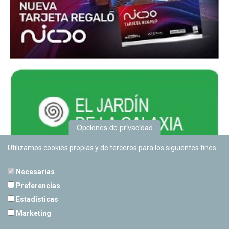
Opciones de privacidad
Utilizamos cookies propias y de terceros para los siguientes fines:
Necesarias
Preferencias
Estadísticas
PLANETARIO DE PAMPLONA
Marketing
Calle Sancho RamÃ­rez, s/n
31008 Pamplona, Navarra