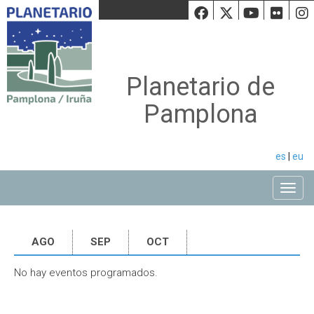
Facebook
Twiiter
Youtu
Fli
Planetario de
Pamplona
es
|
eu
Toggle
AGO
SEP
OCT
No hay eventos programados.