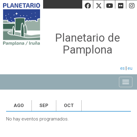
Facebook
Twiiter
Youtu
Fli
Planetario de
Pamplona
es
|
eu
Toggle
AGO
SEP
OCT
No hay eventos programados.