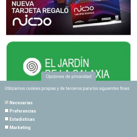
Opciones de privacidad
Utilizamos cookies propias y de terceros para los siguientes fines:
Necesarias
Preferencias
Estadísticas
PLANETARIO DE PAMPLONA
Marketing
Calle Sancho RamÃ­rez, s/n
31008 Pamplona, Navarra