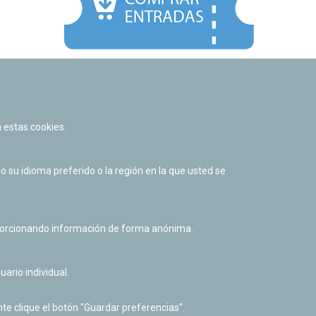
Facebook
Twitter
Youtube
Flickr
Instagr
 estas cookies.
Política de privacidad y Aviso legal
Política de cookies
su idioma preferido o la región en la que usted se
Derecho de acceso a información pública
Accesibilidad
oporcionando información de forma anónima.
uario individual.
te clique el botón "Guardar preferencias".