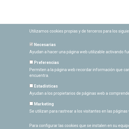
Utilizamos cookies propias y de terceros para los siguie
Necesarias
PLANETARIO DE PAMPLONA
Ayudan a hacer una página web utilizable activando f
Calle Sancho RamÃ­rez, s/n
31008 Pamplona, Navarra
Preferencias
Cerrado Temporalmente
Permiten a la página web recordar información que camb
encuentra.
Estadísticas
Ayudan a los propietarios de páginas web a comprende
Marketing
Se utilizan para rastrear a los visitantes en las páginas
Para configurar las cookies que se instalen en su equi