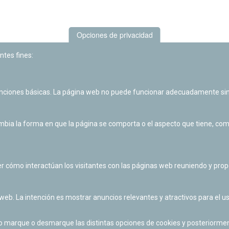
Opciones de privacidad
ntes fines:
unciones básicas. La página web no puede funcionar adecuadamente sin
Las actividades de divulgación y educación científica de Planetario
de Pamplona cuentan con el impulso de la Fundación "la Caixa".
ia la forma en que la página se comporta o el aspecto que tiene, como 
r cómo interactúan los visitantes con las páginas web reuniendo y pr
 web. La intención es mostrar anuncios relevantes y atractivos para el us
po marque o desmarque las distintas opciones de cookies y posteriormen