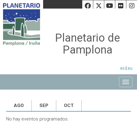
Facebook
Twiiter
Youtu
Fli
Planetario de
Pamplona
es
|
eu
Toggle
AGO
SEP
OCT
No hay eventos programados.