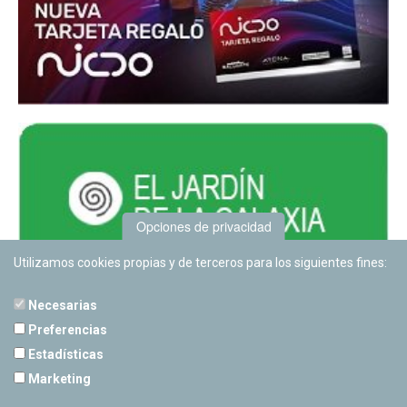
Opciones de privacidad
Utilizamos cookies propias y de terceros para los siguientes fines:
Necesarias
Preferencias
Estadísticas
PLANETARIO DE PAMPLONA
Marketing
Calle Sancho RamÃ­rez, s/n
31008 Pamplona, Navarra