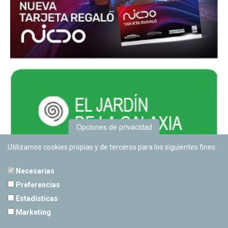
Opciones de privacidad
Utilizamos cookies propias y de terceros para los siguientes fines:
Necesarias
Preferencias
Estadísticas
PLANETARIO DE PAMPLONA
Marketing
Calle Sancho RamÃ­rez, s/n
31008 Pamplona, Navarra