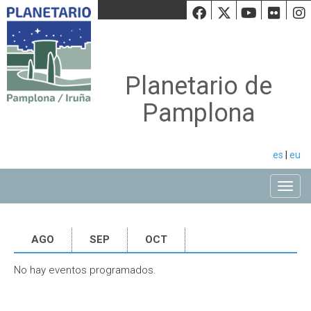
Facebook
Twiiter
Youtu
Fli
Planetario de
Pamplona
es
|
eu
Toggle
AGO
SEP
OCT
No hay eventos programados.