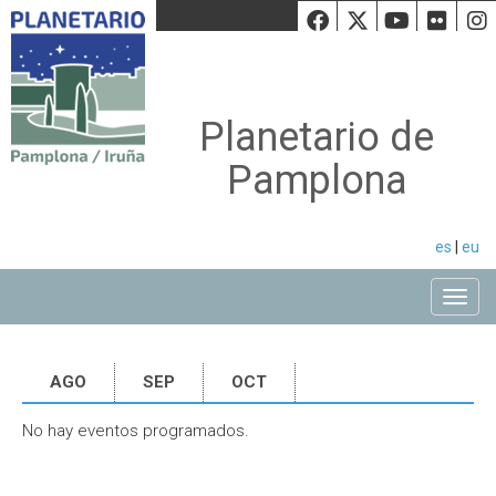
Facebook
Twiiter
Youtu
Fli
Planetario de
Pamplona
es
|
eu
Toggle
AGO
SEP
OCT
No hay eventos programados.