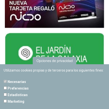
Opciones de privacidad
Utilizamos cookies propias y de terceros para los siguientes fines:
Necesarias
Preferencias
Estadísticas
PLANETARIO DE PAMPLONA
Marketing
Calle Sancho RamÃ­rez, s/n
31008 Pamplona, Navarra