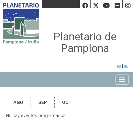
Facebook
Twiiter
Youtu
Fli
Planetario de
Pamplona
es
|
eu
Toggle
AGO
SEP
OCT
No hay eventos programados.