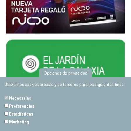
Opciones de privacidad
Utilizamos cookies propias y de terceros para los siguientes fines:
Necesarias
Preferencias
Estadísticas
PLANETARIO DE PAMPLONA
Marketing
Calle Sancho RamÃ­rez, s/n
31008 Pamplona, Navarra