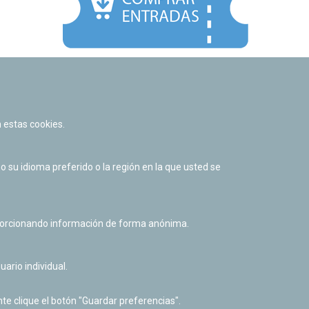
Facebook
Twitter
Youtube
Flickr
Instagr
 estas cookies.
Política de privacidad y Aviso legal
Política de cookies
su idioma preferido o la región en la que usted se
Derecho de acceso a información pública
Accesibilidad
oporcionando información de forma anónima.
uario individual.
te clique el botón "Guardar preferencias".