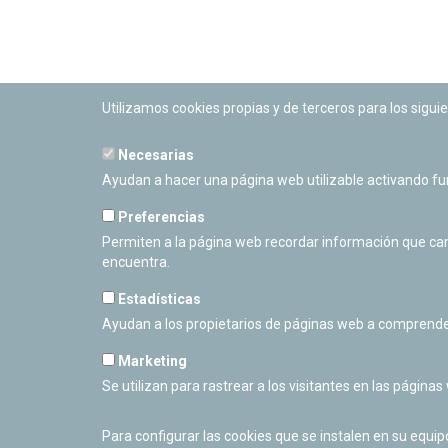
Utilizamos cookies propias y de terceros para los siguie
Necesarias
PLANETARIO DE PAMPLONA
Ayudan a hacer una página web utilizable activando f
Calle Sancho RamÃ­rez, s/n
31008 Pamplona, Navarra
Preferencias
Cerrado Temporalmente
Permiten a la página web recordar información que camb
encuentra.
Estadísticas
Ayudan a los propietarios de páginas web a comprende
Marketing
Se utilizan para rastrear a los visitantes en las páginas
Para configurar las cookies que se instalen en su equi