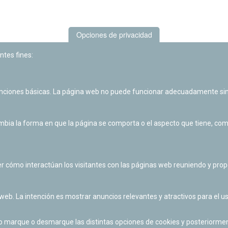
Opciones de privacidad
ntes fines:
unciones básicas. La página web no puede funcionar adecuadamente sin
Las actividades de divulgación y educación científica de Planetario
de Pamplona cuentan con el impulso de la Fundación "la Caixa".
ia la forma en que la página se comporta o el aspecto que tiene, como 
r cómo interactúan los visitantes con las páginas web reuniendo y pr
 web. La intención es mostrar anuncios relevantes y atractivos para el us
po marque o desmarque las distintas opciones de cookies y posteriormen