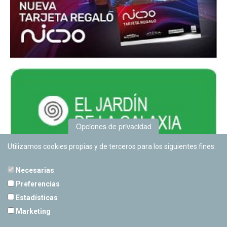
Opciones de privacidad
Utilizamos cookies propias y de terceros para los siguientes fines:
Necesarias
Preferencias
Estadísticas
PLANETARIO DE PAMPLONA
Marketing
Calle Sancho RamÃ­rez, s/n
31008 Pamplona, Navarra