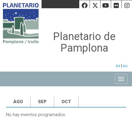
Facebook
Twiiter
Youtu
Fli
Planetario de
Pamplona
es
|
eu
Toggle
AGO
SEP
OCT
No hay eventos programados.