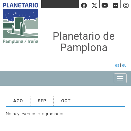
Facebook
Twiiter
Youtu
Fli
Planetario de
Pamplona
es
|
eu
Toggle
AGO
SEP
OCT
No hay eventos programados.