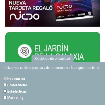
Opciones de privacidad
Utilizamos cookies propias y de terceros para los siguientes fines:
Necesarias
Preferencias
Estadísticas
PLANETARIO DE PAMPLONA
Marketing
Calle Sancho RamÃ­rez, s/n
31008 Pamplona, Navarra