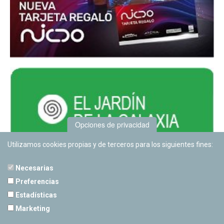
Opciones de privacidad
Utilizamos cookies propias y de terceros para los siguientes fines:
Necesarias
Preferencias
Estadísticas
PLANETARIO DE PAMPLONA
Marketing
Calle Sancho RamÃ­rez, s/n
31008 Pamplona, Navarra