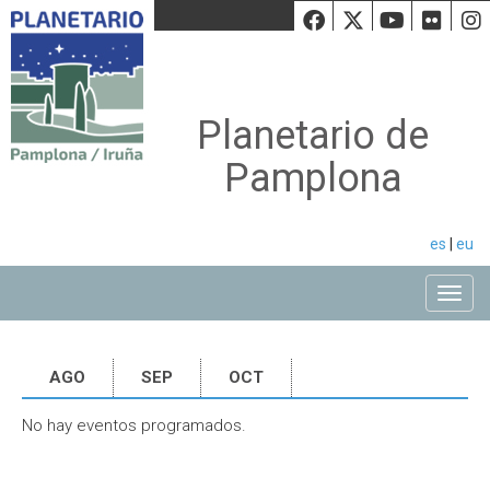
Facebook
Twiiter
Youtu
Fli
Planetario de
Pamplona
es
|
eu
Toggle
AGO
SEP
OCT
No hay eventos programados.