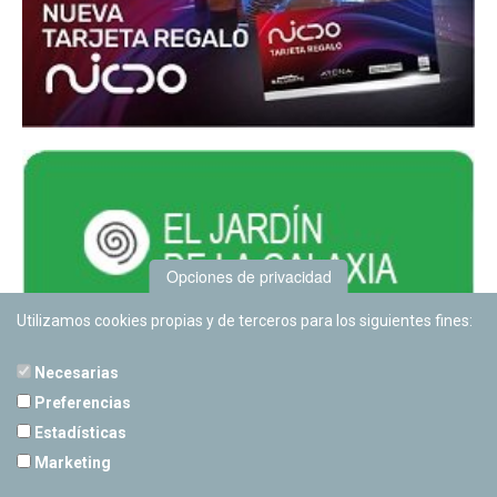
Opciones de privacidad
Utilizamos cookies propias y de terceros para los siguientes fines:
Necesarias
Preferencias
Estadísticas
PLANETARIO DE PAMPLONA
Marketing
Calle Sancho RamÃ­rez, s/n
31008 Pamplona, Navarra