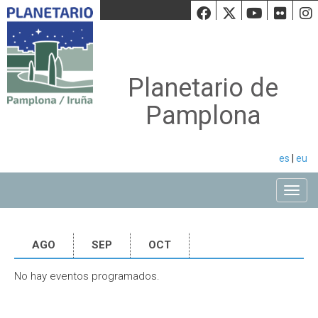
Facebook
Twiiter
Youtu
Fli
Planetario de
Pamplona
es
|
eu
Toggle
AGO
SEP
OCT
No hay eventos programados.