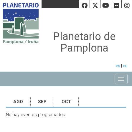
Facebook
Twiiter
Youtu
Fli
Planetario de
Pamplona
es
|
eu
Toggle
AGO
SEP
OCT
No hay eventos programados.