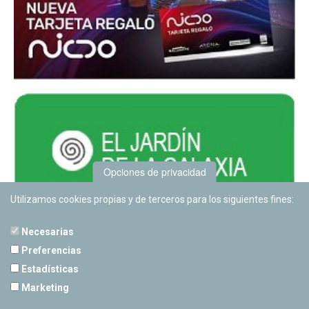
Opciones de privacidad
Utilizamos cookies propias y de terceros para los siguientes fines:
Necesarias
Preferencias
Estadísticas
PLANETARIO DE PAMPLONA
Marketing
Calle Sancho RamÃ­rez, s/n
31008 Pamplona, Navarra