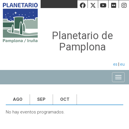
Facebook
Twiiter
Youtu
Fli
Planetario de
Pamplona
es
|
eu
Toggle
AGO
SEP
OCT
No hay eventos programados.