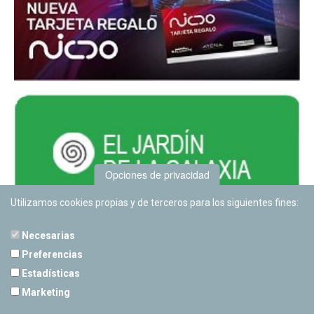
Opciones de privacidad
Utilizamos cookies propias y de terceros para los siguientes fines:
Necesarias
Preferencias
Estadísticas
PLANETARIO DE PAMPLONA
Marketing
Calle Sancho RamÃ­rez, s/n
31008 Pamplona, Navarra