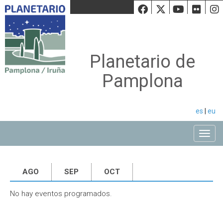
Facebook
Twiiter
Youtu
Fli
Planetario de
Pamplona
es
|
eu
Toggle
AGO
SEP
OCT
No hay eventos programados.