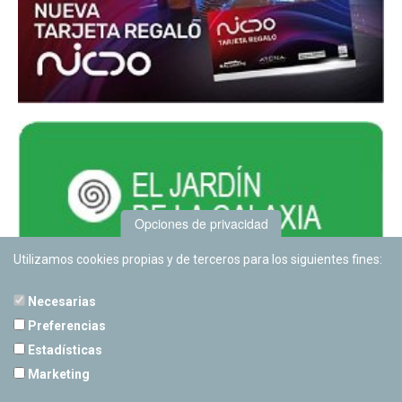
Opciones de privacidad
Utilizamos cookies propias y de terceros para los siguientes fines:
Necesarias
Preferencias
Estadísticas
PLANETARIO DE PAMPLONA
Marketing
Calle Sancho RamÃ­rez, s/n
31008 Pamplona, Navarra