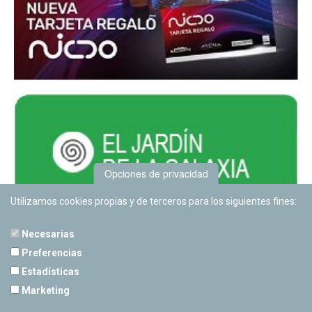
Opciones de privacidad
Utilizamos cookies propias y de terceros para los siguientes fines:
Necesarias
Preferencias
Estadísticas
PLANETARIO DE PAMPLONA
Marketing
Calle Sancho RamÃ­rez, s/n
31008 Pamplona, Navarra