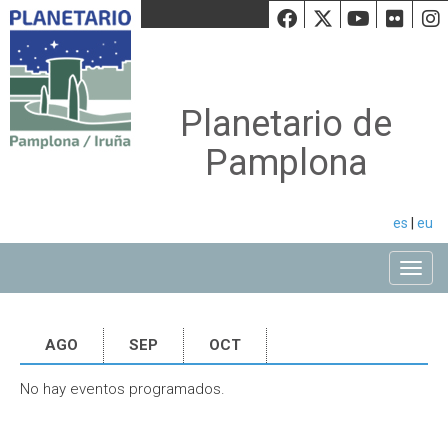
Facebook
Twiiter
Youtu
Fli
Planetario de
Pamplona
es
|
eu
Toggle
AGO
SEP
OCT
No hay eventos programados.