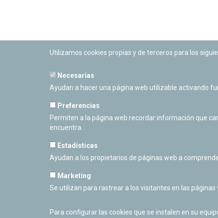
Utilizamos cookies propias y de terceros para los siguie
Necesarias
PLANETARIO DE PAMPLONA
Ayudan a hacer una página web utilizable activando f
Calle Sancho RamÃ­rez, s/n
31008 Pamplona, Navarra
Preferencias
Cerrado Temporalmente
Permiten a la página web recordar información que camb
encuentra.
Estadísticas
Ayudan a los propietarios de páginas web a comprende
Marketing
Se utilizan para rastrear a los visitantes en las páginas
Para configurar las cookies que se instalen en su equi