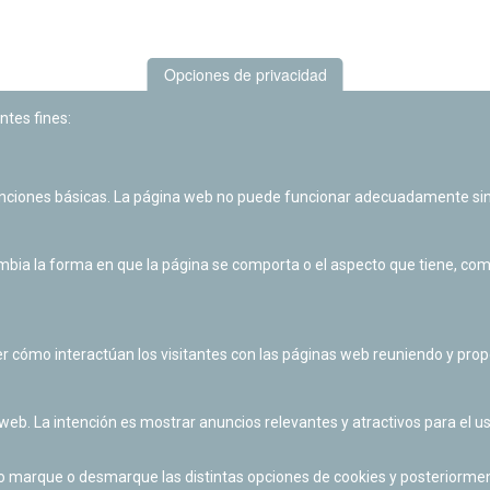
Opciones de privacidad
ntes fines:
unciones básicas. La página web no puede funcionar adecuadamente sin
Las actividades de divulgación y educación científica de Planetario
de Pamplona cuentan con el impulso de la Fundación "la Caixa".
ia la forma en que la página se comporta o el aspecto que tiene, como 
r cómo interactúan los visitantes con las páginas web reuniendo y pr
 web. La intención es mostrar anuncios relevantes y atractivos para el us
po marque o desmarque las distintas opciones de cookies y posteriormen