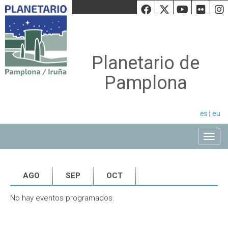
Facebook
Twiiter
Youtu
Fli
Planetario de
Pamplona
es
|
eu
Toggle
AGO
SEP
OCT
No hay eventos programados.