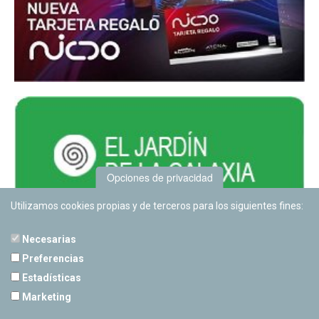
Opciones de privacidad
Utilizamos cookies propias y de terceros para los siguientes fines:
Necesarias
Preferencias
Estadísticas
PLANETARIO DE PAMPLONA
Marketing
Calle Sancho RamÃ­rez, s/n
31008 Pamplona, Navarra