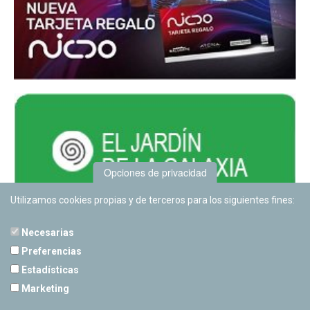
Opciones de privacidad
Utilizamos cookies propias y de terceros para los siguientes fines:
Necesarias
Preferencias
Estadísticas
PLANETARIO DE PAMPLONA
Marketing
Calle Sancho RamÃ­rez, s/n
31008 Pamplona, Navarra