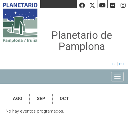
Facebook
Twiiter
Youtu
Fli
Planetario de
Pamplona
es
|
eu
Toggle
AGO
SEP
OCT
No hay eventos programados.