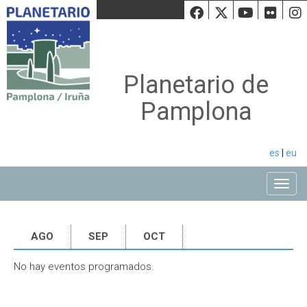
Facebook
Twiiter
Youtu
Fli
Planetario de
Pamplona
es
|
eu
Toggle
AGO
SEP
OCT
No hay eventos programados.