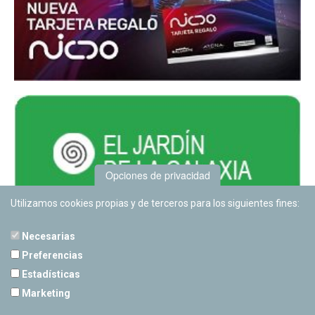
Opciones de privacidad
Utilizamos cookies propias y de terceros para los siguientes fines:
Necesarias
Preferencias
Estadísticas
PLANETARIO DE PAMPLONA
Marketing
Calle Sancho RamÃ­rez, s/n
31008 Pamplona, Navarra