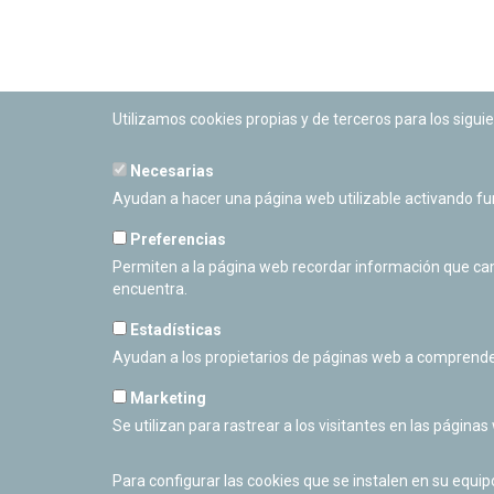
Utilizamos cookies propias y de terceros para los siguie
Necesarias
PLANETARIO DE PAMPLONA
Ayudan a hacer una página web utilizable activando f
Calle Sancho RamÃ­rez, s/n
31008 Pamplona, Navarra
Preferencias
Cerrado Temporalmente
Permiten a la página web recordar información que camb
encuentra.
Estadísticas
Ayudan a los propietarios de páginas web a comprende
Marketing
Se utilizan para rastrear a los visitantes en las páginas
Para configurar las cookies que se instalen en su equi