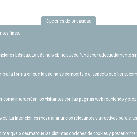
Opciones de privacidad
ntes fines:
unciones básicas. La página web no puede funcionar adecuadamente sin
Las actividades de divulgación y educación científica de Planetario
de Pamplona cuentan con el impulso de la Fundación "la Caixa".
ia la forma en que la página se comporta o el aspecto que tiene, como 
r cómo interactúan los visitantes con las páginas web reuniendo y pr
 web. La intención es mostrar anuncios relevantes y atractivos para el us
po marque o desmarque las distintas opciones de cookies y posteriormen