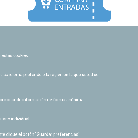
Facebook
Twitter
Youtube
Flickr
Instagr
 estas cookies.
Política de privacidad y Aviso legal
Política de cookies
su idioma preferido o la región en la que usted se
Derecho de acceso a información pública
Accesibilidad
oporcionando información de forma anónima.
uario individual.
te clique el botón "Guardar preferencias".