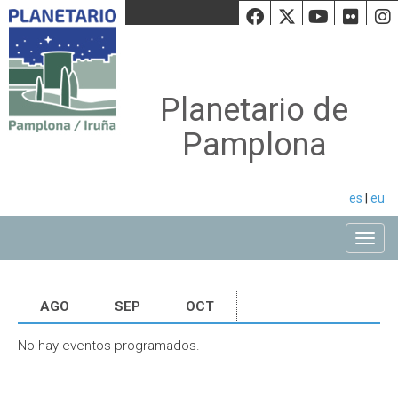
Facebook
Twiiter
Youtu
Fli
Planetario de
Pamplona
es
|
eu
Toggle
AGO
SEP
OCT
No hay eventos programados.