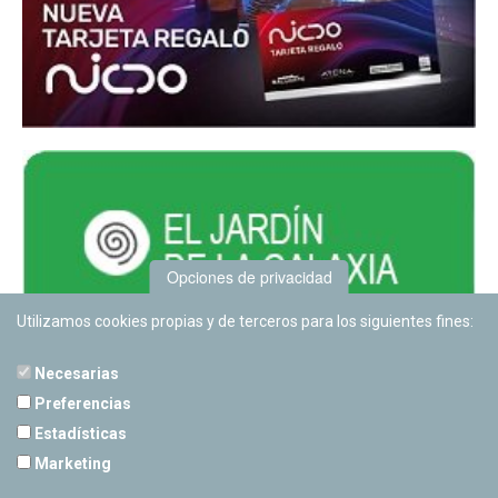
Opciones de privacidad
Utilizamos cookies propias y de terceros para los siguientes fines:
Necesarias
Preferencias
Estadísticas
PLANETARIO DE PAMPLONA
Marketing
Calle Sancho RamÃ­rez, s/n
31008 Pamplona, Navarra