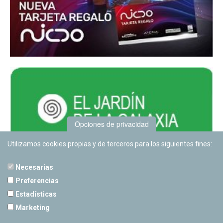
Opciones de privacidad
Utilizamos cookies propias y de terceros para los siguientes fines:
Necesarias
Preferencias
Estadísticas
PLANETARIO DE PAMPLONA
Marketing
Calle Sancho RamÃ­rez, s/n
31008 Pamplona, Navarra