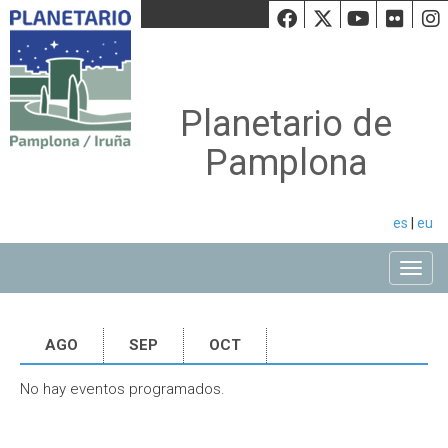
Facebook
Twiiter
Youtu
Fli
Planetario de
Pamplona
es
|
eu
Toggle
AGO
SEP
OCT
No hay eventos programados.