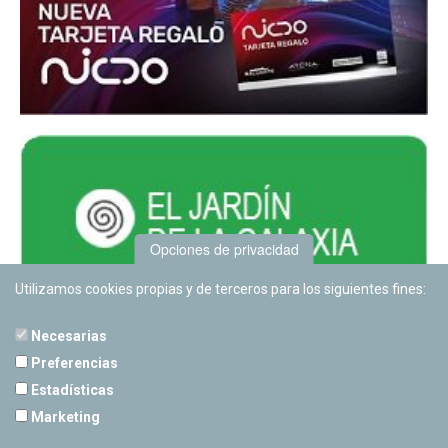
Opciones de privacidad
Utilizamos cookies propias y de terceros para los siguientes fines:
Necesarias
Preferencias
Estadísticas
PLANETARIO DE PAMPLONA
Marketing
Calle Sancho RamÃ­rez, s/n
31008 Pamplona, Navarra