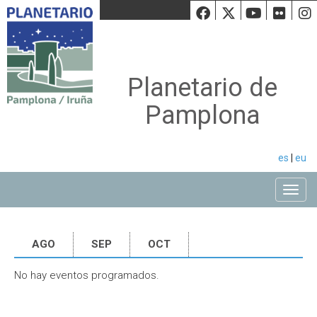
Facebook
Twiiter
Youtu
Fli
Planetario de
Pamplona
es
|
eu
Toggle
AGO
SEP
OCT
No hay eventos programados.