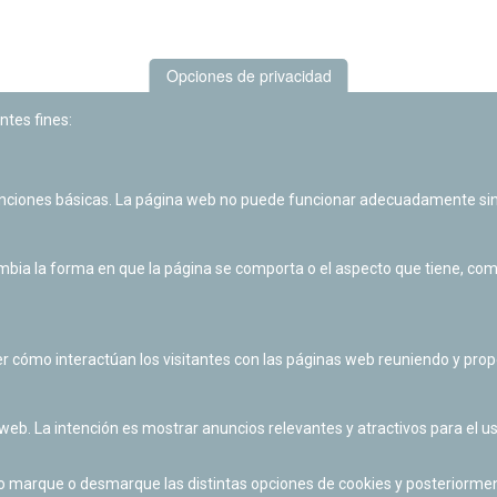
Opciones de privacidad
ntes fines:
unciones básicas. La página web no puede funcionar adecuadamente sin
Las actividades de divulgación y educación científica de Planetario
de Pamplona cuentan con el impulso de la Fundación "la Caixa".
ia la forma en que la página se comporta o el aspecto que tiene, como 
r cómo interactúan los visitantes con las páginas web reuniendo y pr
 web. La intención es mostrar anuncios relevantes y atractivos para el us
po marque o desmarque las distintas opciones de cookies y posteriormen