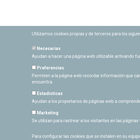
Utilizamos cookies propias y de terceros para los siguie
Necesarias
PLANETARIO DE PAMPLONA
Ayudan a hacer una página web utilizable activando f
Calle Sancho RamÃ­rez, s/n
31008 Pamplona, Navarra
Preferencias
Cerrado Temporalmente
Permiten a la página web recordar información que camb
encuentra.
Estadísticas
Ayudan a los propietarios de páginas web a comprende
Marketing
Se utilizan para rastrear a los visitantes en las páginas
Para configurar las cookies que se instalen en su equi