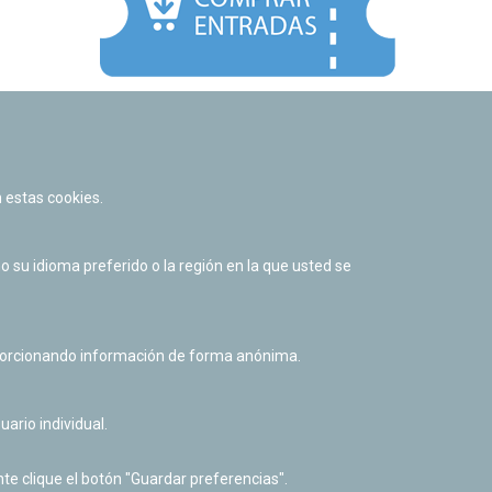
Facebook
Twitter
Youtube
Flickr
Instagr
 estas cookies.
Política de privacidad y Aviso legal
Política de cookies
su idioma preferido o la región en la que usted se
Derecho de acceso a información pública
Accesibilidad
oporcionando información de forma anónima.
uario individual.
te clique el botón "Guardar preferencias".