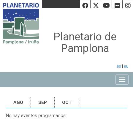
Facebook
Twiiter
Youtu
Fli
Planetario de
Pamplona
es
|
eu
Toggle
AGO
SEP
OCT
No hay eventos programados.