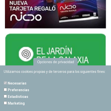
Opciones de privacidad
Utilizamos cookies propias y de terceros para los siguientes fines:
Necesarias
Preferencias
Estadísticas
PLANETARIO DE PAMPLONA
Marketing
Calle Sancho RamÃ­rez, s/n
31008 Pamplona, Navarra