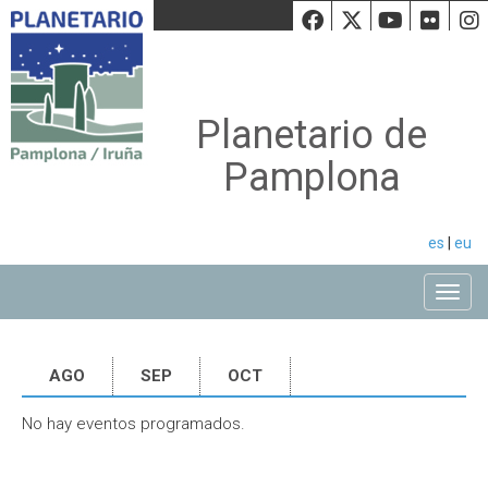
Facebook
Twiiter
Youtu
Fli
Planetario de
Pamplona
es
|
eu
Toggle
AGO
SEP
OCT
No hay eventos programados.