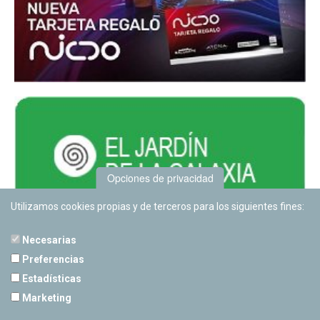
Opciones de privacidad
Utilizamos cookies propias y de terceros para los siguientes fines:
Necesarias
Preferencias
Estadísticas
PLANETARIO DE PAMPLONA
Marketing
Calle Sancho RamÃ­rez, s/n
31008 Pamplona, Navarra