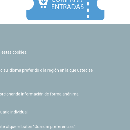
Facebook
Twitter
Youtube
Flickr
Instagr
 estas cookies.
Política de privacidad y Aviso legal
Política de cookies
su idioma preferido o la región en la que usted se
Derecho de acceso a información pública
Accesibilidad
oporcionando información de forma anónima.
uario individual.
te clique el botón "Guardar preferencias".