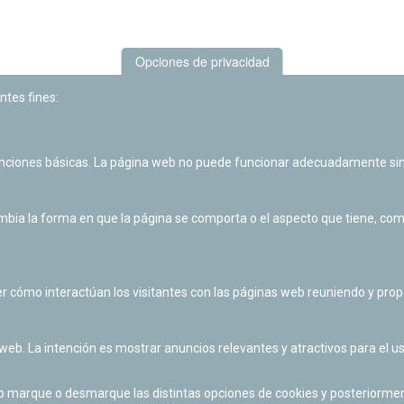
Opciones de privacidad
ntes fines:
unciones básicas. La página web no puede funcionar adecuadamente sin
Las actividades de divulgación y educación científica de Planetario
de Pamplona cuentan con el impulso de la Fundación "la Caixa".
ia la forma en que la página se comporta o el aspecto que tiene, como 
r cómo interactúan los visitantes con las páginas web reuniendo y pr
 web. La intención es mostrar anuncios relevantes y atractivos para el us
po marque o desmarque las distintas opciones de cookies y posteriormen