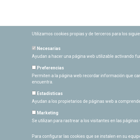
Utilizamos cookies propias y de terceros para los siguie
Necesarias
PLANETARIO DE PAMPLONA
Ayudan a hacer una página web utilizable activando f
Calle Sancho RamÃ­rez, s/n
31008 Pamplona, Navarra
Preferencias
Cerrado Temporalmente
Permiten a la página web recordar información que camb
encuentra.
Estadísticas
Ayudan a los propietarios de páginas web a comprende
Marketing
Se utilizan para rastrear a los visitantes en las páginas
Para configurar las cookies que se instalen en su equi