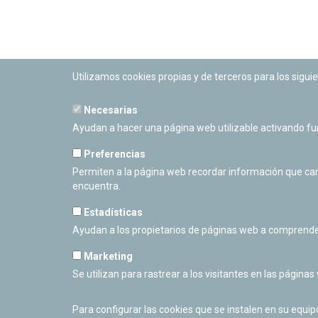
Utilizamos cookies propias y de terceros para los siguie
Necesarias
PLANETARIO DE PAMPLONA
Ayudan a hacer una página web utilizable activando f
Calle Sancho RamÃ­rez, s/n
31008 Pamplona, Navarra
Preferencias
Cerrado Temporalmente
Permiten a la página web recordar información que camb
encuentra.
Estadísticas
Ayudan a los propietarios de páginas web a comprende
Marketing
Se utilizan para rastrear a los visitantes en las páginas
Para configurar las cookies que se instalen en su equi