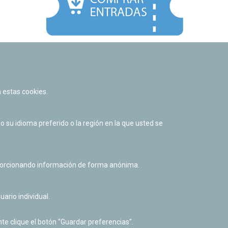
Facebook
Twitter
Youtube
Flickr
Instagr
 estas cookies.
Política de privacidad y Aviso legal
Política de cookies
su idioma preferido o la región en la que usted se
Derecho de acceso a información pública
Accesibilidad
oporcionando información de forma anónima.
uario individual.
te clique el botón "Guardar preferencias".