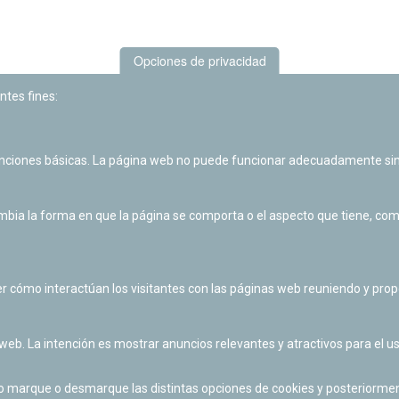
Opciones de privacidad
ntes fines:
unciones básicas. La página web no puede funcionar adecuadamente sin
Las actividades de divulgación y educación científica de Planetario
de Pamplona cuentan con el impulso de la Fundación "la Caixa".
ia la forma en que la página se comporta o el aspecto que tiene, como 
r cómo interactúan los visitantes con las páginas web reuniendo y pr
 web. La intención es mostrar anuncios relevantes y atractivos para el us
po marque o desmarque las distintas opciones de cookies y posteriormen