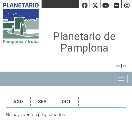
Facebook
Twiiter
Youtu
Fli
Planetario de
Pamplona
es
|
eu
Toggle
AGO
SEP
OCT
No hay eventos programados.