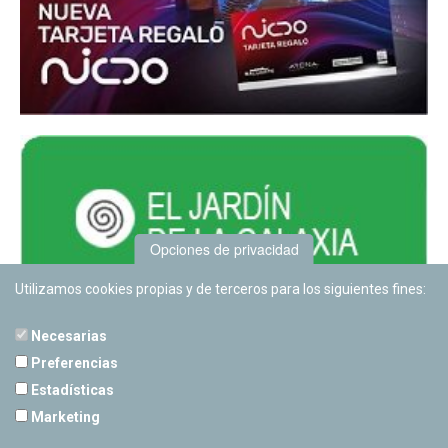
Opciones de privacidad
Utilizamos cookies propias y de terceros para los siguientes fines:
Necesarias
Preferencias
Estadísticas
PLANETARIO DE PAMPLONA
Marketing
Calle Sancho RamÃ­rez, s/n
31008 Pamplona, Navarra